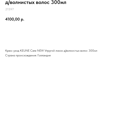
д/волнистых волос 300мл
21597
4100,00
р.
Добавить в корзину
Крем-уход KEUNE Care NEW Упругий локон д/волнистых волос 300мл
Страна происхождения: Голландия