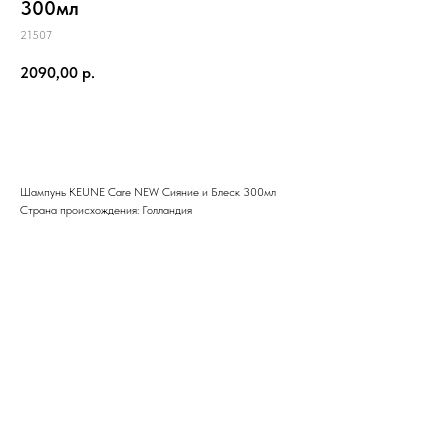
300мл
21507
2090,00
р.
Добавить в корзину
Шампунь KEUNE Care NEW Сияние и Блеск 300мл
Страна происхождения: Голландия